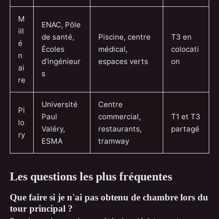
M
ENAC, Pôle
ill
de santé,
Piscine, centre
T3 en
é
Écoles
médical,
colocati
n
d’ingénieur
espaces verts
on
ai
s
re
Université
Centre
Pi
Paul
commercial,
T1 et T3
lo
Valéry,
restaurants,
partagé
ry
ESMA
tramway
Les questions les plus fréquentes
Que faire si je n'ai pas obtenu de chambre lors du
tour principal ?