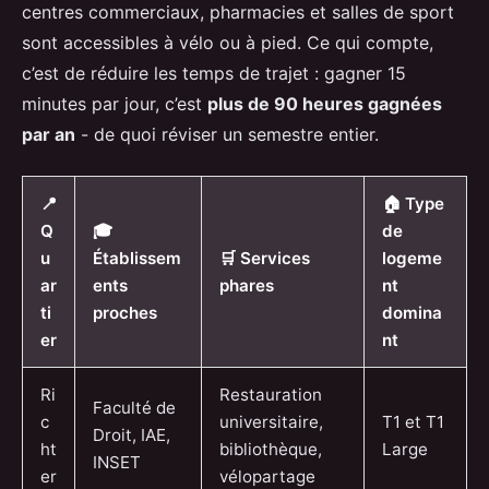
centres commerciaux, pharmacies et salles de sport
sont accessibles à vélo ou à pied. Ce qui compte,
c’est de réduire les temps de trajet : gagner 15
minutes par jour, c’est
plus de 90 heures gagnées
par an
- de quoi réviser un semestre entier.
📍
🏠 Type
Q
🎓
de
u
Établissem
🛒 Services
logeme
ar
ents
phares
nt
ti
proches
domina
er
nt
Ri
Restauration
Faculté de
c
universitaire,
T1 et T1
Droit, IAE,
ht
bibliothèque,
Large
INSET
er
vélopartage