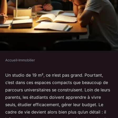
Accueil
›
Immobilier
IMMOBILIER
Crous Montpellier : le soutien
Un studio de 19 m², ce n’est pas grand. Pourtant,
c’est dans ces espaces compacts que beaucoup de
insoupçonné pour les étudiants
parcours universitaires se construisent. Loin de leurs
parents, les étudiants doivent apprendre à vivre
Dulce
•
09/07/2026 07:50
•
9 min de lecture
seuls, étudier efficacement, gérer leur budget. Le
cadre de vie devient alors bien plus qu’un détail : il